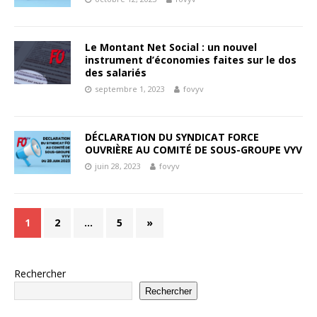
Le Montant Net Social : un nouvel
instrument d’économies faites sur le dos
des salariés
septembre 1, 2023
fovyv
DÉCLARATION DU SYNDICAT FORCE
OUVRIÈRE AU COMITÉ DE SOUS-GROUPE VYV
juin 28, 2023
fovyv
1
2
…
5
»
Rechercher
Rechercher