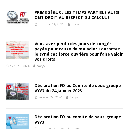
PRIME SÉGUR : LES TEMPS PARTIELS AUSSI
ONT DROIT AU RESPECT DU CALCUL !
octobre 14, 2025
fovyv
Vous avez perdu des jours de congés
payés pour cause de maladie? Contactez
le syndicat force ouvrière pour faire valoir
vos droits!
avril 23, 2024
fovyv
Déclaration FO au Comité de sous groupe
VYV3 du 24 janvier 2023
janvier 29, 2024
fovyv
Déclaration FO au comité de sous-groupe
VYV3
octobre 12, 2023
fovyv