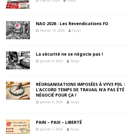
mai 20, 2026
fovyv
NAO 2026 : Les Revendications FO
février 13, 2026
fovyv
La sécurité ne se négocie pas !
janvier 9, 2026
fovyv
RÉORGANISATIONS IMPOSÉES À VYV3 PDL :
L’ACCORD TEMPS DE TRAVAIL N’A PAS ÉTÉ
NÉGOCIÉ POUR ÇA !
janvier 8, 2026
fovyv
PAIN – PAIX – LIBERTÉ
janvier 1, 2026
fovyv