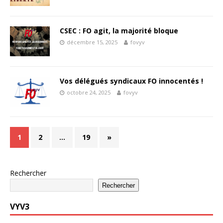
CSEC : FO agit, la majorité bloque
décembre 15, 2025
fovyv
Vos délégués syndicaux FO innocentés !
octobre 24, 2025
fovyv
1
2
…
19
»
Rechercher
Rechercher
VYV3