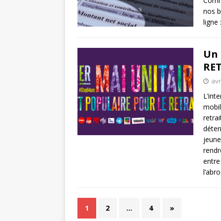
Comme
nos b
ligne 
Un 
RET
avr
L’int
mobil
retrai
déterm
jeune
rend
entre
l’abr
1
2
…
4
»