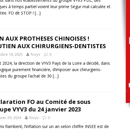
ut dans nos établissements du groupe VYV3 PDL, des
gues à temps partiel voient leur prime Ségur mal calculée et
ée. FO dit STOP !
[…]
 AUX PROTHESES CHINOISES !
UTIEN AUX CHIRURGIENS-DENTISTES
obre 14, 2025
fovyv
0
 2024, la direction de VYV3 Pays de la Loire a décidé, dans
ogique purement financière, d’imposer aux chirurgiens-
stes du groupe l’achat de 30
[…]
laration FO au Comité de sous
upe VYV3 du 24 janvier 2023
vier 29, 2024
fovyv
0
rix flambent, l’inflation sur un an selon chiffre INSEE est de