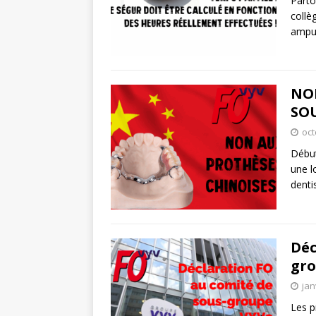
Parto
collè
amput
NON
SO
oct
Début
une l
denti
Déc
gro
jan
Les p