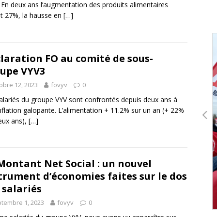
 En deux ans l’augmentation des produits alimentaires
nt 27%, la hausse en
[…]
laration FO au comité de sous-
upe VYV3
obre 12, 2023
fovyv
0
alariés du groupe VYV sont confrontés depuis deux ans à
nflation galopante. L’alimentation + 11.2% sur un an (+ 22%
eux ans),
[…]
Montant Net Social : un nouvel
trument d’économies faites sur le dos
 salariés
tembre 1, 2023
fovyv
0