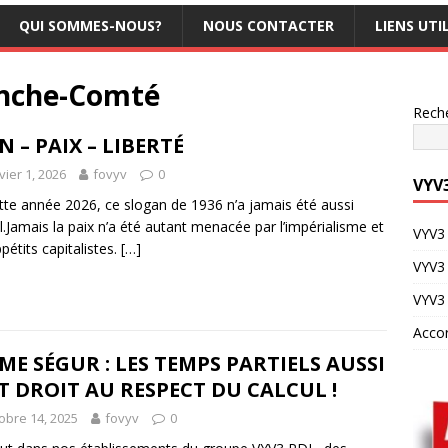
QUI SOMMES-NOUS?
NOUS CONTACTER
LIENS UTI
nche-Comté
Rech
N – PAIX – LIBERTÉ
vier 1, 2026
fovyv
0
VYV
tte année 2026, ce slogan de 1936 n’a jamais été aussi
l.Jamais la paix n’a été autant menacée par l’impérialisme et
VYV3 
ppétits capitalistes.
[…]
VYV3
VYV3
Acco
ME SÉGUR : LES TEMPS PARTIELS AUSSI
 DROIT AU RESPECT DU CALCUL !
obre 14, 2025
fovyv
0