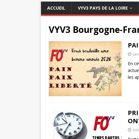
ACCUEIL
VYV3 PAYS DE LA LOIRE
VYV3 Bourgogne-Fra
PAI
jan
En ce
actue
les a
PRI
ONT
oct