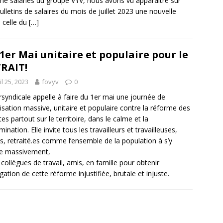
 salariés du groupe VYV, nous avons vu apparaître sur
ulletins de salaires du mois de juillet 2023 une nouvelle
: celle du
[…]
1er Mai unitaire et populaire pour le
RAIT!
il 25, 2023
fovyv
0
ersyndicale appelle à faire du 1er mai une journée de
isation massive, unitaire et populaire contre la réforme des
tes partout sur le territoire, dans le calme et la
ination. Elle invite tous les travailleurs et travailleuses,
s, retraité.es comme l’ensemble de la population à s’y
re massivement,
 collègues de travail, amis, en famille pour obtenir
ogation de cette réforme injustifiée, brutale et injuste.