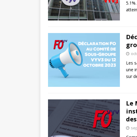
5.1%.
attei
Déc
gro
oct
Les s
une i
sur d
Le 
ins
des
sep